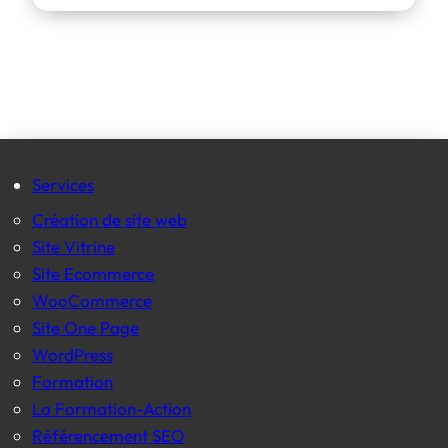
Services
Création de site web
Site Vitrine
Site Ecommerce
WooCommerce
Site One Page
WordPress
Formation
La Formation-Action
Référencement SEO