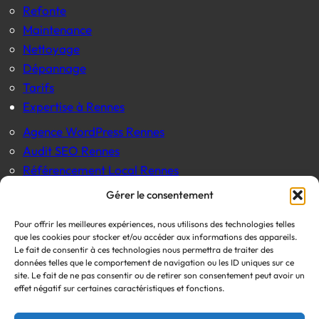
Refonte
Maintenance
Nettoyage
Dépannage
Tarifs
Expertise à Rennes
Agence WordPress Rennes
Audit SEO Rennes
Référencement Local Rennes
Informations
Gérer le consentement
Blog
Pour offrir les meilleures expériences, nous utilisons des technologies telles
Mentions légales
que les cookies pour stocker et/ou accéder aux informations des appareils.
Le fait de consentir à ces technologies nous permettra de traiter des
Politique de confidentialité
données telles que le comportement de navigation ou les ID uniques sur ce
site. Le fait de ne pas consentir ou de retirer son consentement peut avoir un









effet négatif sur certaines caractéristiques et fonctions.
WEB LAZER
Agence de communication web à Rennes