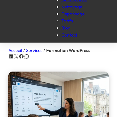
Nettoyage
Dépannage
Tarifs
Blog
Contact
Accueil
/
Services
/
Formation WordPress
Partager sur LinkedIn
Partager sur X
Partager sur Facebook
Partager sur WhatsApp