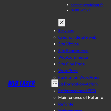
Aller
contact@weblazer.fr
au
07 88 39 37 11
contenu
Services
Création de site web
Site Vitrine
Site Ecommerce
WooCommerce
Site One Page
WordPress
Formation WordPress
WEB LAZER
La Formation-Action
Référencement SEO
Maintenance et Refonte
Refonte
Maintenance